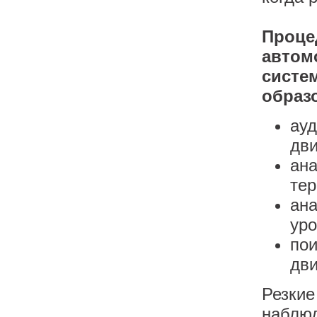
Проце
автом
систе
образ
ауд
дви
ана
тер
ана
уро
пои
дви
Резкие
наблюд