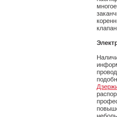
многое
заканч
коренн
клапан
Элект
Наличи
информ
провод
подобн
Дзерж
распор
профес
повыше
неболь