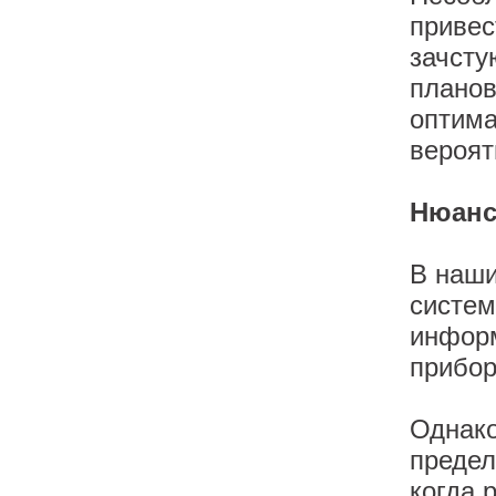
привес
зачсту
планов
оптима
вероят
Нюанс
В наши
систем
информ
прибор
Однако
предел
когда 