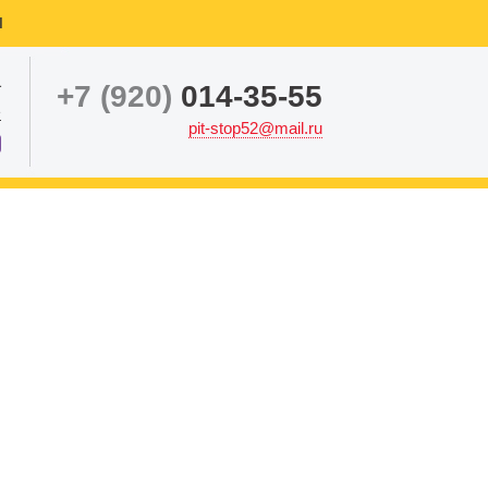
ы
а
+7 (920)
014-35-55
е
pit-stop52@mail.ru