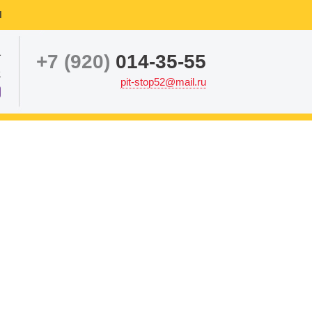
ы
а
+7 (920)
014-35-55
е
pit-stop52@mail.ru