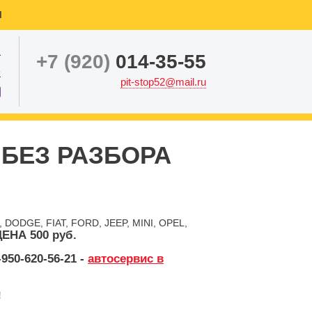
ы
а
+7 (920)
014-35-55
е
pit-stop52@mail.ru
БЕЗ РАЗБОРА
DODGE, FIAT, FORD, JEEP, MINI, OPEL,
ЦЕНА 500 руб.
-950-620-56-21 -
автосервис в
!